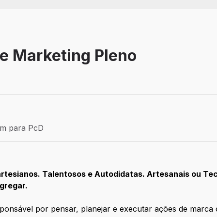
de Marketing Pleno
Efetivo
ém para PcD
para PcD
Cartesianos. Talentosos e Autodidatas. Artesanais ou T
gregar.
ponsável por pensar, planejar e executar ações de marca co